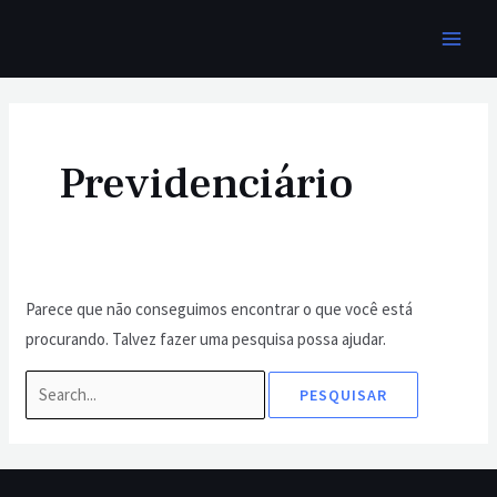
Ir
MAI
para
MEN
o
Pesquisar
conteúdo
por:
Previdenciário
Parece que não conseguimos encontrar o que você está
procurando. Talvez fazer uma pesquisa possa ajudar.