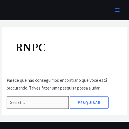
Ir
MAI
para
MEN
o
Pesquisar
conteúdo
por:
RNPC
Parece que não conseguimos encontrar o que você está
procurando. Talvez fazer uma pesquisa possa ajudar.