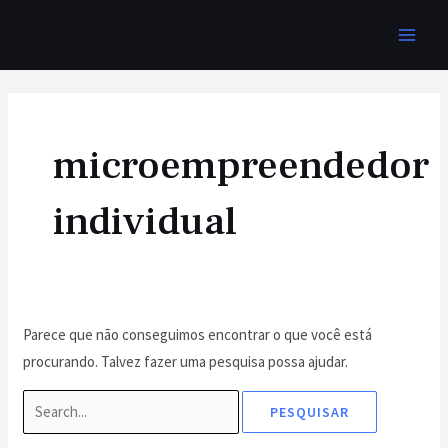
Ir
MAI
para
MEN
o
Pesquisar
conteúdo
por:
microempreendedor
individual
Parece que não conseguimos encontrar o que você está
procurando. Talvez fazer uma pesquisa possa ajudar.