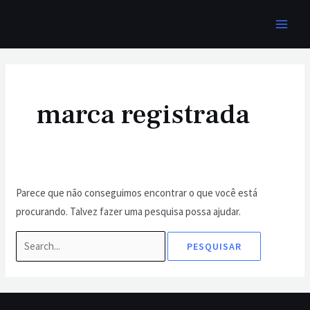
Ir
MAI
para
MEN
o
Pesquisar
conteúdo
por:
marca registrada
Parece que não conseguimos encontrar o que você está
procurando. Talvez fazer uma pesquisa possa ajudar.