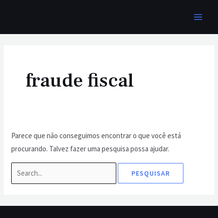
Ir
MAI
para
MEN
o
Pesquisar
conteúdo
por:
fraude fiscal
Parece que não conseguimos encontrar o que você está
procurando. Talvez fazer uma pesquisa possa ajudar.