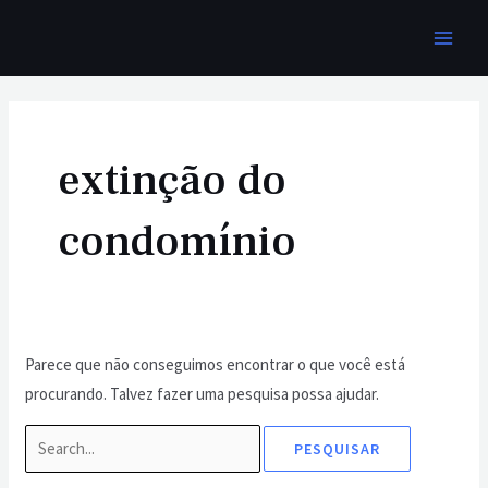
Ir
MAI
para
MEN
o
Pesquisar
conteúdo
por:
extinção do
condomínio
Parece que não conseguimos encontrar o que você está
procurando. Talvez fazer uma pesquisa possa ajudar.