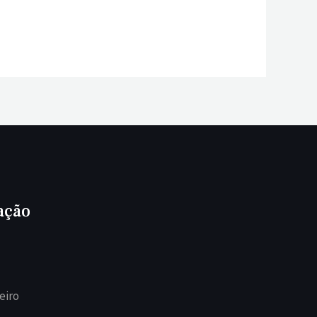
ação
eiro