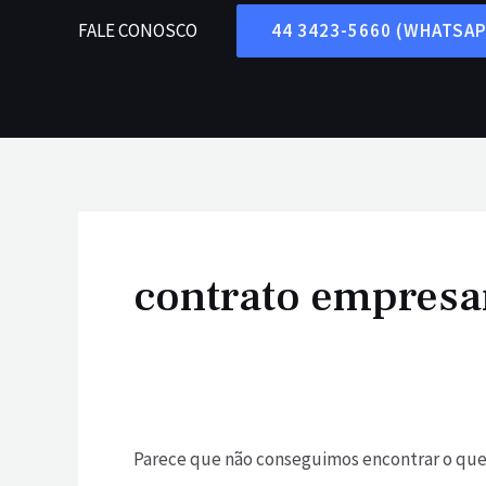
Ir
FALE CONOSCO
44 3423-5660 (WHATSA
para
o
conteúdo
Pesquisar
por:
contrato empresa
Parece que não conseguimos encontrar o que 